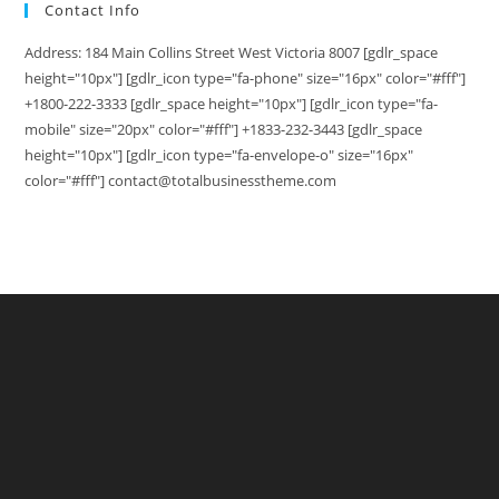
Contact Info
Address: 184 Main Collins Street West Victoria 8007 [gdlr_space
height="10px"] [gdlr_icon type="fa-phone" size="16px" color="#fff"]
+1800-222-3333 [gdlr_space height="10px"] [gdlr_icon type="fa-
mobile" size="20px" color="#fff"] +1833-232-3443 [gdlr_space
height="10px"] [gdlr_icon type="fa-envelope-o" size="16px"
color="#fff"] contact@totalbusinesstheme.com